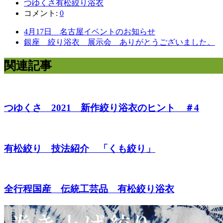
つゆくさ有松絞り浴衣
コメント:
0
4月17日 名古屋イベントのお知らせ
銀座 絞り浴衣 展示会 ありがとうございました。
関連記事
つゆくさ 2021 新作絞り浴衣のヒント ＃4
有松絞り 技法紹介 「くも絞り」
全行程国産 伝統工芸品 有松絞り浴衣