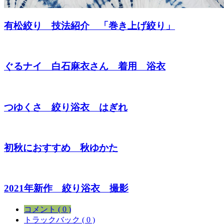
有松絞り 技法紹介 「巻き上げ絞り」
ぐるナイ 白石麻衣さん 着用 浴衣
つゆくさ 絞り浴衣 はぎれ
初秋におすすめ 秋ゆかた
2021年新作 絞り浴衣 撮影
コメント ( 0 )
トラックバック ( 0 )