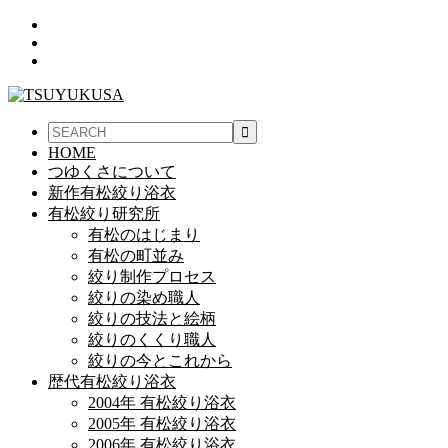
HOME
つゆくさについて
新作有松絞り浴衣
有松絞り研究所
有松のはじまり
有松の町並み
絞り制作プロセス
絞りの染め職人
絞りの技法と絵柄
絞りのくくり職人
絞りの今とこれから
歴代有松絞り浴衣
2004年 有松絞り浴衣
2005年 有松絞り浴衣
2006年 有松絞り浴衣