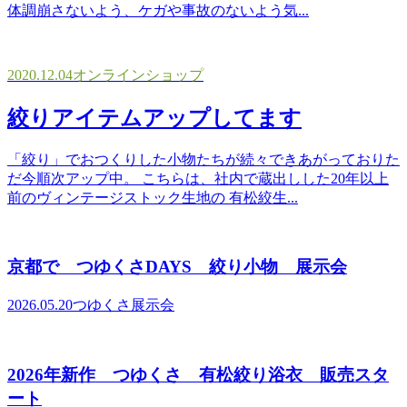
体調崩さないよう、ケガや事故のないよう気...
2020.12.04
オンラインショップ
絞りアイテムアップしてます
「絞り」でおつくりした小物たちが続々できあがっておりた
だ今順次アップ中。 こちらは、社内で蔵出しした20年以上
前のヴィンテージストック生地の 有松絞生...
京都で つゆくさDAYS 絞り小物 展示会
2026.05.20
つゆくさ展示会
2026年新作 つゆくさ 有松絞り浴衣 販売スタ
ート