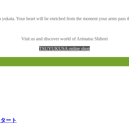
 a yukata. Your heart will be enriched from the moment your arms pass 
Visit us and discover world of Arimatsu Shibori
TSUYUKUSA online shop
スタート