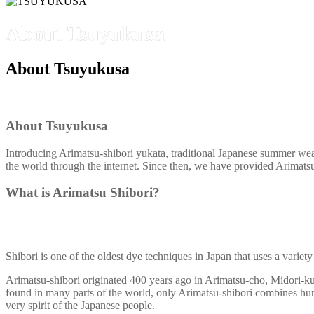
About Tsuyukusa
About Tsuyukusa
About Tsuyukusa
Introducing Arimatsu-shibori yukata, traditional Japanese summer we
the world through the internet. Since then, we have provided Arimatsu
What is Arimatsu Shibori?
Shibori is one of the oldest dye techniques in Japan that uses a variet
Arimatsu-shibori originated 400 years ago in Arimatsu-cho, Midori-ku,
found in many parts of the world, only Arimatsu-shibori combines hundred
very spirit of the Japanese people.