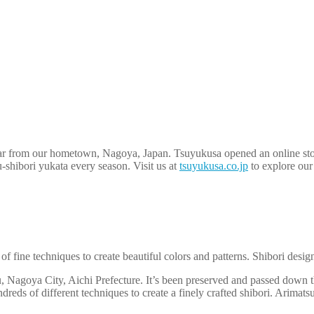
ar from our hometown, Nagoya, Japan. Tsuyukusa opened an online stor
-shibori yukata every season. Visit us at
tsuyukusa.co.jp
to explore our 
y of fine techniques to create beautiful colors and patterns. Shibori des
 Nagoya City, Aichi Prefecture. It’s been preserved and passed down th
s of different techniques to create a finely crafted shibori. Arimatsu-sh